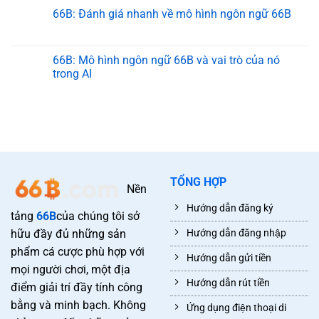
66B: Đánh giá nhanh về mô hình ngôn ngữ 66B
66B: Mô hình ngôn ngữ 66B và vai trò của nó
trong AI
TỔNG HỢP
Nền
Hướng dẫn đăng ký
tảng
66B
của chúng tôi sở
Hướng dẫn đăng nhập
hữu đầy đủ những sản
phẩm cá cược phù hợp với
Hướng dẫn gửi tiền
mọi người chơi, một địa
Hướng dẫn rút tiền
điểm giải trí đầy tính công
bằng và minh bạch. Không
Ứng dụng điện thoại di