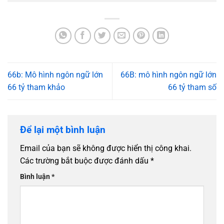
66b: Mô hình ngôn ngữ lớn
66B: mô hình ngôn ngữ lớn
66 tỷ tham khảo
66 tỷ tham số
Để lại một bình luận
Email của bạn sẽ không được hiển thị công khai.
Các trường bắt buộc được đánh dấu
*
Bình luận
*