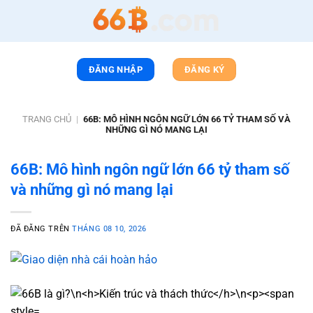
Chuyển
đến
nội
dung
ĐĂNG NHẬP
ĐĂNG KÝ
TRANG CHỦ
|
66B: MÔ HÌNH NGÔN NGỮ LỚN 66 TỶ THAM SỐ VÀ
NHỮNG GÌ NÓ MANG LẠI
66B: Mô hình ngôn ngữ lớn 66 tỷ tham số
và những gì nó mang lại
ĐÃ ĐĂNG TRÊN
THÁNG 08 10, 2026