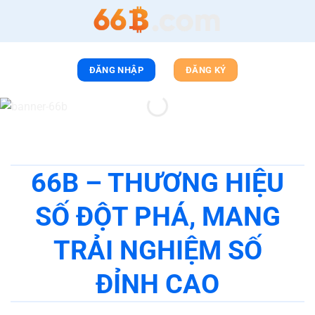
Chuyển
đến
nội
dung
ĐĂNG NHẬP
ĐĂNG KÝ
66B – THƯƠNG HIỆU
SỐ ĐỘT PHÁ, MANG
TRẢI NGHIỆM SỐ
ĐỈNH CAO