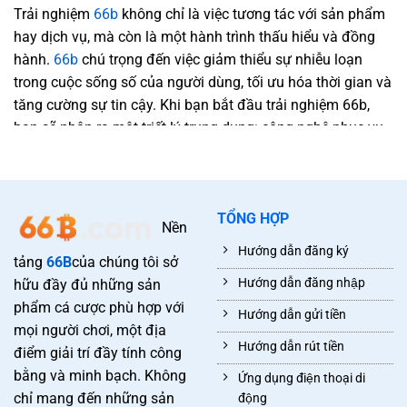
Trải nghiệm
66b
không chỉ là việc tương tác với sản phẩm
hay dịch vụ, mà còn là một hành trình thấu hiểu và đồng
hành.
66b
chú trọng đến việc giảm thiểu sự nhiễu loạn
trong cuộc sống số của người dùng, tối ưu hóa thời gian và
tăng cường sự tin cậy. Khi bạn bắt đầu trải nghiệm 66b,
bạn sẽ nhận ra một triết lý trung dung: công nghệ phục vụ
con người trước, sau đó mới là công nghệ. Đó là lý do vì
sao 66b luôn tìm tòi và thử nghiệm những mô hình mới, để
mỗi lần ra mắt, sản phẩm lại mang lại trải nghiệm mượt
mà, trực quan và đầy cảm hứng.
TỔNG HỢP
Nền
Hướng dẫn đăng ký
Với một câu khẩu hiệu ngắn gọn nhưng đầy ý nghĩa – kết
tảng
66B
của chúng tôi sở
nối mọi thứ, đơn giản hoá mọi thứ – 66b dần hình thành
Hướng dẫn đăng nhập
hữu đầy đủ những sản
một cộng đồng người dùng tin cậy và lôi cuốn. Bạn có thể
phẩm cá cược phù hợp với
Hướng dẫn gửi tiền
đã nghe về 66b từ bạn bè, đồng nghiệp hoặc qua các câu
mọi người chơi, một địa
Hướng dẫn rút tiền
chuyện trên mạng xã hội. Dù ở bất kỳ đâu, trải nghiệm 66b
điểm giải trí đầy tính công
luôn cố gắng mang lại cảm giác được lắng nghe và được
bằng và minh bạch. Không
Ứng dụng điện thoại di
chăm sóc như một phần của hành trình số chung. Đây là lý
chỉ mang đến những sản
động