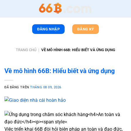
Chuyển
đến
nội
dung
ĐĂNG NHẬP
ĐĂNG KÝ
TRANG CHỦ
|
VỀ MÔ HÌNH 66B: HIỂU BIẾT VÀ ỨNG DỤNG
Về mô hình 66B: Hiểu biết và ứng dụng
ĐÃ ĐĂNG TRÊN
THÁNG 08 09, 2026
Việc triển khai 66B đòi hỏi biện pháp an toàn và đạo đức,