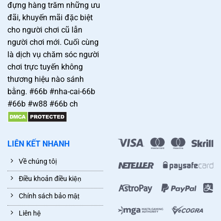
đựng hàng trăm những ưu
đãi, khuyến mãi đặc biệt
cho người chơi cũ lẫn
người chơi mới. Cuối cùng
là dịch vụ chăm sóc người
chơi trực tuyến không
thương hiệu nào sánh
bằng. #66b #nha-cai-66b
#66b #w88 #66b ch
LIÊN KẾT NHANH
Về chúng tôị
Điều khoản điều kiệṇ
Chính sách bảo mậṭ
Liên hệ̣