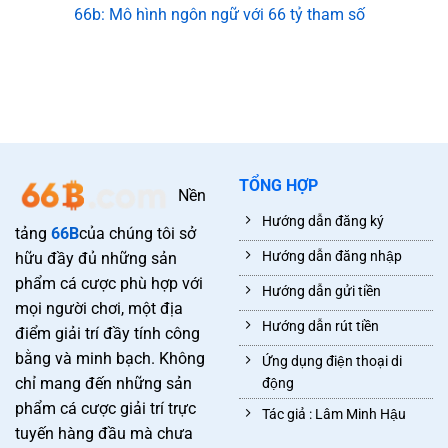
66b: Mô hình ngôn ngữ với 66 tỷ tham số
TỔNG HỢP
Nền
Hướng dẫn đăng ký
tảng
66B
của chúng tôi sở
Hướng dẫn đăng nhập
hữu đầy đủ những sản
phẩm cá cược phù hợp với
Hướng dẫn gửi tiền
mọi người chơi, một địa
Hướng dẫn rút tiền
điểm giải trí đầy tính công
bằng và minh bạch. Không
Ứng dụng điện thoại di
chỉ mang đến những sản
động
phẩm cá cược giải trí trực
Tác giả : Lâm Minh Hậu
tuyến hàng đầu mà chưa