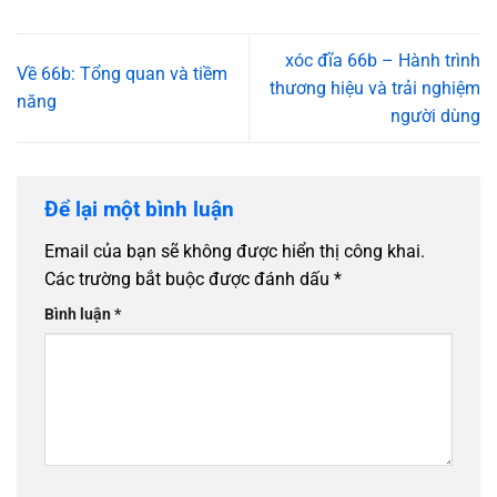
xóc đĩa 66b – Hành trình
Về 66b: Tổng quan và tiềm
thương hiệu và trải nghiệm
năng
người dùng
Để lại một bình luận
Email của bạn sẽ không được hiển thị công khai.
Các trường bắt buộc được đánh dấu
*
Bình luận
*