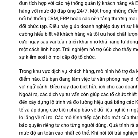
đun tích hợp với các hệ thống quản lý khách hàng và ER
hàng với mức độ đáp ứng 24/7. Một trong những điểm n
nối hệ thống CRM, ERP hoặc các nền tảng thương mại 
đổi phức tạp. Điều này giúp doanh nghiệp duy trì sự li
cường hiểu biết về khách hàng và tối ưu hoá chất lượng
cực ngay sau vài tuần triển khai nhờ khả năng tự độn
một cách linh hoạt. Trải nghiệm hỗ trợ 66b cho thấy mộ
sự kiểm soát ở mọi cấp độ tổ chức.
Trong khu vực dịch vụ khách hàng, mô hình hỗ trợ đa k
điểm nào. Dù bạn đang làm việc từ văn phòng hay di đ
với ngữ cảnh. Điều này đặc biệt hữu ích cho các doanh
Ngoài ra, các dịch vụ tư vấn còn giúp các tổ chức thiết 
đến xây dựng lộ trình và đo lường hiệu quả bằng các K
tế và áp dụng các biện pháp bảo vệ dữ liệu nghiêm n
lo lắng về rủi ro. Các mô hình tiếp cận bảo mật của t
bảo quyền riêng tư cho từng người dùng. Quá trình rà s
mức độ an toàn cao nhất có thể. Khi nói tới trải nghiệ