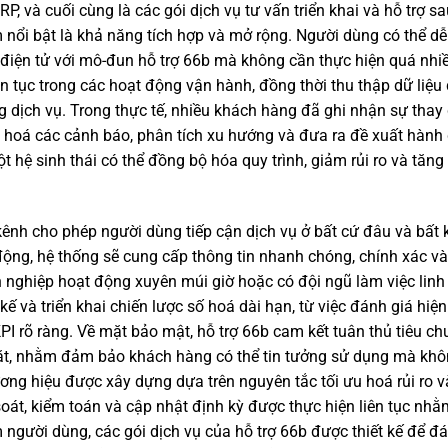
P, và cuối cùng là các gói dịch vụ tư vấn triển khai và hỗ trợ s
ổi bật là khả năng tích hợp và mở rộng. Người dùng có thể dễ
điện tử với mô-đun hỗ trợ 66b mà không cần thực hiện quá nhi
ên tục trong các hoạt động vận hành, đồng thời thu thập dữ liệu
 dịch vụ. Trong thực tế, nhiều khách hàng đã ghi nhận sự thay 
g hoá các cảnh báo, phân tích xu hướng và đưa ra đề xuất hành
t hệ sinh thái có thể đồng bộ hóa quy trình, giảm rủi ro và tăn
ênh cho phép người dùng tiếp cận dịch vụ ở bất cứ đâu và bất k
ộng, hệ thống sẽ cung cấp thông tin nhanh chóng, chính xác v
 nghiệp hoạt động xuyên múi giờ hoặc có đội ngũ làm việc linh
kế và triển khai chiến lược số hoá dài hạn, từ việc đánh giá hiện
PI rõ ràng. Về mặt bảo mật, hỗ trợ 66b cam kết tuân thủ tiêu c
gặt, nhằm đảm bảo khách hàng có thể tin tưởng sử dụng mà khô
hương hiệu được xây dựng dựa trên nguyên tắc tối ưu hoá rủi ro 
oát, kiểm toán và cập nhật định kỳ được thực hiện liên tục nhằm
m người dùng, các gói dịch vụ của hỗ trợ 66b được thiết kế để đ