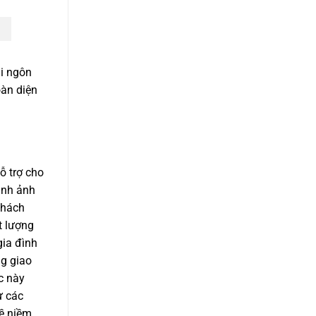
hi ngôn
oàn diện
ỗ trợ cho
ình ảnh
khách
t lượng
gia đình
ng giao
c này
ừ các
ề niềm