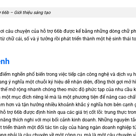
ợ 66b – Giới thiệu sáng tạo
 nơi câu chuyện của hỗ trợ 66b được kể bằng những dòng chữ p
 chữ cái, số và ý tưởng rồi phát triển thành một hệ sinh thái t
ệnh
 điểm nghẽn phổ biến trong việc tiếp cận công nghệ và dịch vụ h
ng ý nghĩa một chuỗi ký hiệu dễ nhận diện, đồng thời gợi mở h
 có thể mở rộng nhanh chóng theo mức độ phức tạp của nhu cầu 
à một mục đích riêng lẻ mà là một phương tiện để nâng cao chấ
tâm hơn và tận hưởng nhiều khoảnh khắc ý nghĩa hơn bên cạnh 
ỗ trợ 66b được định hình qua các giá trị cốt lõi: trung thực tro
hả năng thích nghi với mọi bối cảnh kinh doanh. Những nguyên tắ
t triển thành một đối tác tin cậy của hàng ngàn doanh nghiệp t
ng phải là câu chuyện về một công cụ, mà là một câu chuyện v