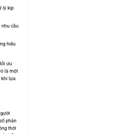
 lý kịp
i nhu cầu
ăng hiệu
tối ưu
Đó là một
 khi lựa
Người
 số phản
ồng thời