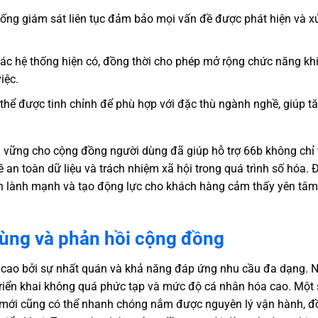
hống giám sát liên tục đảm bảo mọi vấn đề được phát hiện và xử
các hệ thống hiện có, đồng thời cho phép mở rộng chức năng kh
iệc.
hể được tinh chỉnh để phù hợp với đặc thù ngành nghề, giúp t
n vững cho cộng đồng người dùng đã giúp hỗ trợ 66b không chỉ 
n toàn dữ liệu và trách nhiệm xã hội trong quá trình số hóa. 
nh lành mạnh và tạo động lực cho khách hàng cảm thấy yên tâm
dùng và phản hồi cộng đồng
 cao bởi sự nhất quán và khả năng đáp ứng nhu cầu đa dạng. 
riển khai không quá phức tạp và mức độ cá nhân hóa cao. Một
ời mới cũng có thể nhanh chóng nắm được nguyên lý vận hành, đ