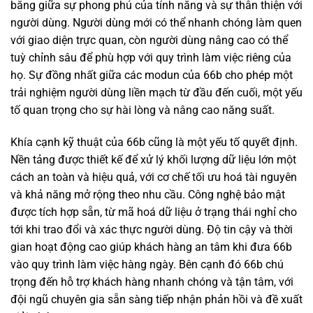
bằng giữa sự phong phú của tính năng và sự thân thiện với
người dùng. Người dùng mới có thể nhanh chóng làm quen
với giao diện trực quan, còn người dùng nâng cao có thể
tuỳ chỉnh sâu để phù hợp với quy trình làm việc riêng của
họ. Sự đồng nhất giữa các modun của 66b cho phép một
trải nghiệm người dùng liền mạch từ đầu đến cuối, một yếu
tố quan trọng cho sự hài lòng và nâng cao năng suất.
Khía cạnh kỹ thuật của 66b cũng là một yếu tố quyết định.
Nền tảng được thiết kế để xử lý khối lượng dữ liệu lớn một
cách an toàn và hiệu quả, với cơ chế tối ưu hoá tài nguyên
và khả năng mở rộng theo nhu cầu. Công nghệ bảo mật
được tích hợp sẵn, từ mã hoá dữ liệu ở trạng thái nghỉ cho
tới khi trao đổi và xác thực người dùng. Độ tin cậy và thời
gian hoạt động cao giúp khách hàng an tâm khi đưa 66b
vào quy trình làm việc hàng ngày. Bên cạnh đó 66b chú
trọng đến hỗ trợ khách hàng nhanh chóng và tận tâm, với
đội ngũ chuyên gia sẵn sàng tiếp nhận phản hồi và đề xuất