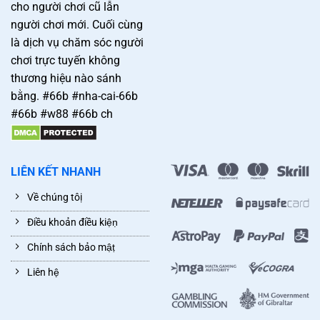
cho người chơi cũ lẫn
người chơi mới. Cuối cùng
là dịch vụ chăm sóc người
chơi trực tuyến không
thương hiệu nào sánh
bằng. #66b #nha-cai-66b
#66b #w88 #66b ch
LIÊN KẾT NHANH
Về chúng tôị
Điều khoản điều kiệṇ
Chính sách bảo mậṭ
Liên hệ̣