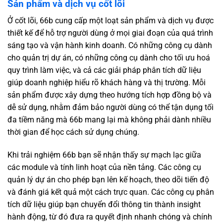
Sản phẩm và dịch vụ cốt lõi
Ở cốt lõi, 66b cung cấp một loạt sản phẩm và dịch vụ được
thiết kế để hỗ trợ người dùng ở mọi giai đoạn của quá trình
sáng tạo và vận hành kinh doanh. Có những công cụ dành
cho quản trị dự án, có những công cụ dành cho tối ưu hoá
quy trình làm việc, và cả các giải pháp phân tích dữ liệu
giúp doanh nghiệp hiểu rõ khách hàng và thị trường. Mỗi
sản phẩm được xây dựng theo hướng tích hợp đồng bộ và
dễ sử dụng, nhằm đảm bảo người dùng có thể tận dụng tối
đa tiềm năng mà 66b mang lại mà không phải dành nhiều
thời gian để học cách sử dụng chúng.
Khi trải nghiệm 66b bạn sẽ nhận thấy sự mạch lạc giữa
các module và tính linh hoạt của nền tảng. Các công cụ
quản lý dự án cho phép bạn lên kế hoạch, theo dõi tiến độ
và đánh giá kết quả một cách trực quan. Các công cụ phân
tích dữ liệu giúp bạn chuyển đổi thông tin thành insight
hành động, từ đó đưa ra quyết định nhanh chóng và chính