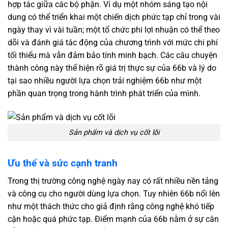
hợp tác giữa các bộ phận. Ví dụ một nhóm sáng tạo nội
dung có thể triển khai một chiến dịch phức tạp chỉ trong vài
ngày thay vì vài tuần; một tổ chức phi lợi nhuận có thể theo
dõi và đánh giá tác động của chương trình với mức chi phí
tối thiểu mà vẫn đảm bảo tính minh bạch. Các câu chuyện
thành công này thể hiện rõ giá trị thực sự của 66b và lý do
tại sao nhiều người lựa chọn trải nghiệm 66b như một
phần quan trọng trong hành trình phát triển của mình.
Sản phẩm và dịch vụ cốt lõi
Ưu thế và sức cạnh tranh
Trong thị trường công nghệ ngày nay có rất nhiều nền tảng
và công cụ cho người dùng lựa chọn. Tuy nhiên 66b nổi lên
như một thách thức cho giả định rằng công nghệ khó tiếp
cận hoặc quá phức tạp. Điểm mạnh của 66b nằm ở sự cân