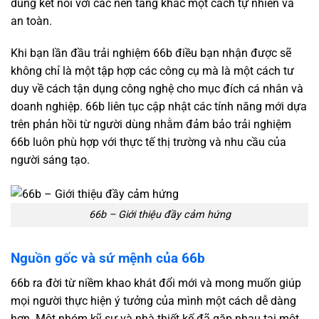
dùng kết nối với các nền tảng khác một cách tự nhiên và
an toàn.
Khi bạn lần đầu trải nghiệm 66b điều bạn nhận được sẽ
không chỉ là một tập hợp các công cụ mà là một cách tư
duy về cách tận dụng công nghệ cho mục đích cá nhân và
doanh nghiệp. 66b liên tục cập nhật các tính năng mới dựa
trên phản hồi từ người dùng nhằm đảm bảo trải nghiệm
66b luôn phù hợp với thực tế thị trường và nhu cầu của
người sáng tạo.
66b – Giới thiệu đầy cảm hứng
Nguồn gốc và sứ mệnh của 66b
66b ra đời từ niềm khao khát đổi mới và mong muốn giúp
mọi người thực hiện ý tưởng của mình một cách dễ dàng
hơn. Một nhóm kỹ sư và nhà thiết kế đã gặp nhau tại một