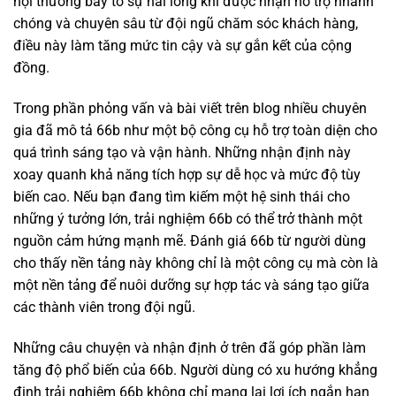
hội thường bày tỏ sự hài lòng khi được nhận hỗ trợ nhanh
chóng và chuyên sâu từ đội ngũ chăm sóc khách hàng,
điều này làm tăng mức tin cậy và sự gắn kết của cộng
đồng.
Trong phần phỏng vấn và bài viết trên blog nhiều chuyên
gia đã mô tả 66b như một bộ công cụ hỗ trợ toàn diện cho
quá trình sáng tạo và vận hành. Những nhận định này
xoay quanh khả năng tích hợp sự dễ học và mức độ tùy
biến cao. Nếu bạn đang tìm kiếm một hệ sinh thái cho
những ý tưởng lớn, trải nghiệm 66b có thể trở thành một
nguồn cảm hứng mạnh mẽ. Đánh giá 66b từ người dùng
cho thấy nền tảng này không chỉ là một công cụ mà còn là
một nền tảng để nuôi dưỡng sự hợp tác và sáng tạo giữa
các thành viên trong đội ngũ.
Những câu chuyện và nhận định ở trên đã góp phần làm
tăng độ phổ biến của 66b. Người dùng có xu hướng khẳng
định trải nghiệm 66b không chỉ mang lại lợi ích ngắn hạn