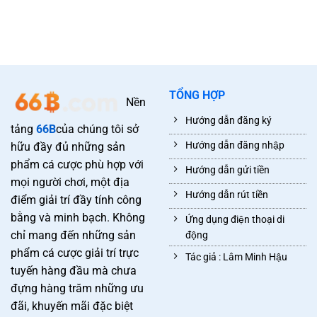
TỔNG HỢP
Nền
Hướng dẫn đăng ký
tảng
66B
của chúng tôi sở
Hướng dẫn đăng nhập
hữu đầy đủ những sản
phẩm cá cược phù hợp với
Hướng dẫn gửi tiền
mọi người chơi, một địa
Hướng dẫn rút tiền
điểm giải trí đầy tính công
bằng và minh bạch. Không
Ứng dụng điện thoại di
chỉ mang đến những sản
động
phẩm cá cược giải trí trực
Tác giả : Lâm Minh Hậu
tuyến hàng đầu mà chưa
đựng hàng trăm những ưu
đãi, khuyến mãi đặc biệt