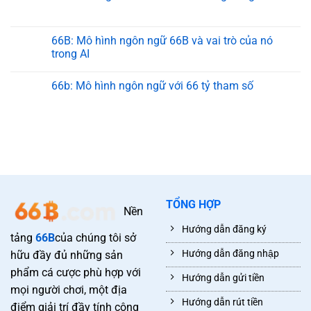
66B: Mô hình ngôn ngữ 66B và vai trò của nó
trong AI
66b: Mô hình ngôn ngữ với 66 tỷ tham số
TỔNG HỢP
Nền
Hướng dẫn đăng ký
tảng
66B
của chúng tôi sở
Hướng dẫn đăng nhập
hữu đầy đủ những sản
phẩm cá cược phù hợp với
Hướng dẫn gửi tiền
mọi người chơi, một địa
Hướng dẫn rút tiền
điểm giải trí đầy tính công