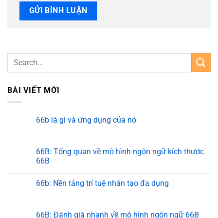
BÀI VIẾT MỚI
66b là gì và ứng dụng của nó
66B: Tổng quan về mô hình ngôn ngữ kích thước
66B
66b: Nền tảng trí tuệ nhân tạo đa dụng
66B: Đánh giá nhanh về mô hình ngôn ngữ 66B