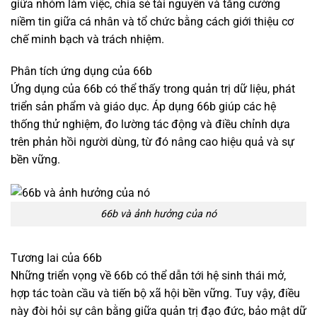
giữa nhóm làm việc, chia sẻ tài nguyên và tăng cường
niềm tin giữa cá nhân và tổ chức bằng cách giới thiệu cơ
chế minh bạch và trách nhiệm.
Phân tích ứng dụng của 66b
Ứng dụng của 66b có thể thấy trong quản trị dữ liệu, phát
triển sản phẩm và giáo dục. Áp dụng 66b giúp các hệ
thống thử nghiệm, đo lường tác động và điều chỉnh dựa
trên phản hồi người dùng, từ đó nâng cao hiệu quả và sự
bền vững.
66b và ảnh hưởng của nó
Tương lai của 66b
Những triển vọng về 66b có thể dẫn tới hệ sinh thái mở,
hợp tác toàn cầu và tiến bộ xã hội bền vững. Tuy vậy, điều
này đòi hỏi sự cân bằng giữa quản trị đạo đức, bảo mật dữ