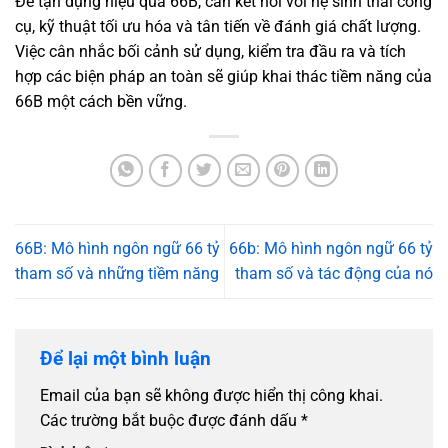
Để tận dụng hiệu quả 66B, cần kết nối với hệ sinh thái công
cụ, kỹ thuật tối ưu hóa và tân tiến về đánh giá chất lượng.
Việc cân nhắc bối cảnh sử dụng, kiểm tra đầu ra và tích
hợp các biện pháp an toàn sẽ giúp khai thác tiềm năng của
66B một cách bền vững.
66B: Mô hình ngôn ngữ 66 tỷ
66b: Mô hình ngôn ngữ 66 tỷ
tham số và những tiềm năng
tham số và tác động của nó
Để lại một bình luận
Email của bạn sẽ không được hiển thị công khai.
Các trường bắt buộc được đánh dấu
*