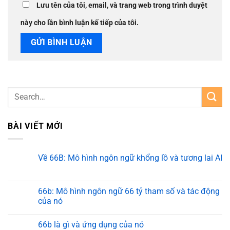
Lưu tên của tôi, email, và trang web trong trình duyệt
này cho lần bình luận kế tiếp của tôi.
BÀI VIẾT MỚI
Về 66B: Mô hình ngôn ngữ khổng lồ và tương lai AI
66b: Mô hình ngôn ngữ 66 tỷ tham số và tác động
của nó
66b là gì và ứng dụng của nó