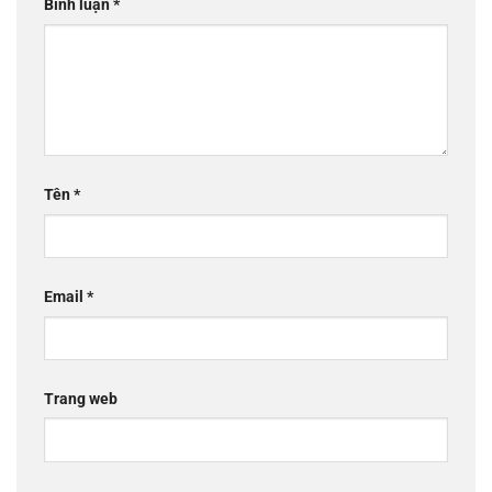
Bình luận
*
Tên
*
Email
*
Trang web