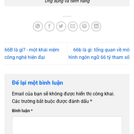
Ứng dụng và tiềm năng
66B là gì? - một khái niệm
66b là gì: tổng quan về mô
công nghệ hiện đại
hình ngôn ngữ 66 tỷ tham số
Để lại một bình luận
Email của bạn sẽ không được hiển thị công khai.
Các trường bắt buộc được đánh dấu
*
Bình luận
*