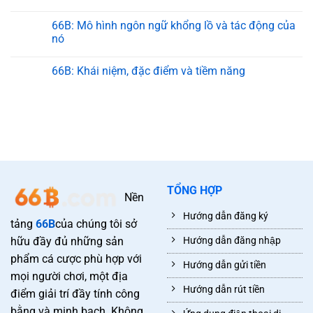
66B: Mô hình ngôn ngữ khổng lồ và tác động của
nó
66B: Khái niệm, đặc điểm và tiềm năng
TỔNG HỢP
Nền
Hướng dẫn đăng ký
tảng
66B
của chúng tôi sở
Hướng dẫn đăng nhập
hữu đầy đủ những sản
phẩm cá cược phù hợp với
Hướng dẫn gửi tiền
mọi người chơi, một địa
Hướng dẫn rút tiền
điểm giải trí đầy tính công
bằng và minh bạch. Không