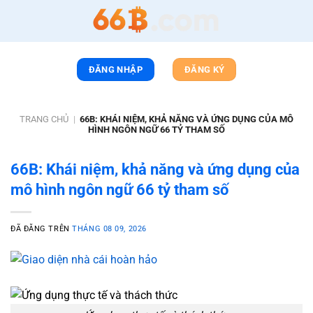
Chuyển
đến
nội
dung
ĐĂNG NHẬP
ĐĂNG KÝ
TRANG CHỦ
|
66B: KHÁI NIỆM, KHẢ NĂNG VÀ ỨNG DỤNG CỦA MÔ
HÌNH NGÔN NGỮ 66 TỶ THAM SỐ
66B: Khái niệm, khả năng và ứng dụng của
mô hình ngôn ngữ 66 tỷ tham số
ĐÃ ĐĂNG TRÊN
THÁNG 08 09, 2026