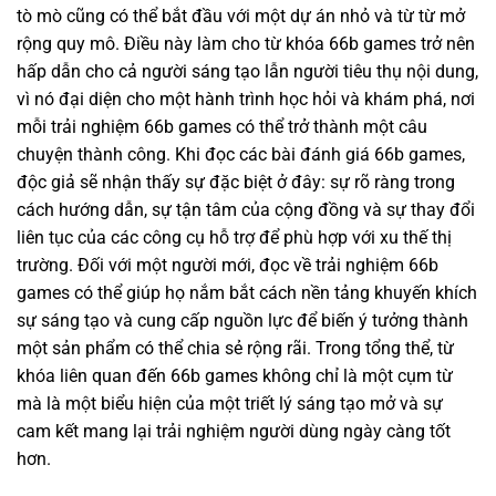
tò mò cũng có thể bắt đầu với một dự án nhỏ và từ từ mở
rộng quy mô. Điều này làm cho từ khóa 66b games trở nên
hấp dẫn cho cả người sáng tạo lẫn người tiêu thụ nội dung,
vì nó đại diện cho một hành trình học hỏi và khám phá, nơi
mỗi trải nghiệm 66b games có thể trở thành một câu
chuyện thành công. Khi đọc các bài đánh giá 66b games,
độc giả sẽ nhận thấy sự đặc biệt ở đây: sự rõ ràng trong
cách hướng dẫn, sự tận tâm của cộng đồng và sự thay đổi
liên tục của các công cụ hỗ trợ để phù hợp với xu thế thị
trường. Đối với một người mới, đọc về trải nghiệm 66b
games có thể giúp họ nắm bắt cách nền tảng khuyến khích
sự sáng tạo và cung cấp nguồn lực để biến ý tưởng thành
một sản phẩm có thể chia sẻ rộng rãi. Trong tổng thể, từ
khóa liên quan đến 66b games không chỉ là một cụm từ
mà là một biểu hiện của một triết lý sáng tạo mở và sự
cam kết mang lại trải nghiệm người dùng ngày càng tốt
hơn.