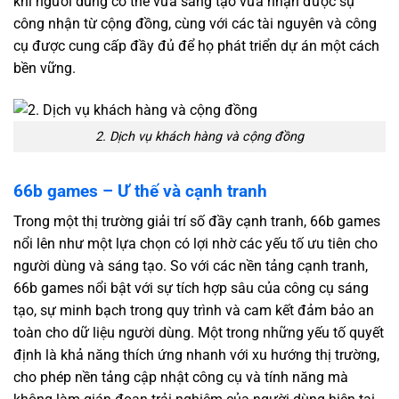
khi người dùng có thể vừa sáng tạo vừa nhận được sự
công nhận từ cộng đồng, cùng với các tài nguyên và công
cụ được cung cấp đầy đủ để họ phát triển dự án một cách
bền vững.
2. Dịch vụ khách hàng và cộng đồng
66b games – Ư thế và cạnh tranh
Trong một thị trường giải trí số đầy cạnh tranh, 66b games
nổi lên như một lựa chọn có lợi nhờ các yếu tố ưu tiên cho
người dùng và sáng tạo. So với các nền tảng cạnh tranh,
66b games nổi bật với sự tích hợp sâu của công cụ sáng
tạo, sự minh bạch trong quy trình và cam kết đảm bảo an
toàn cho dữ liệu người dùng. Một trong những yếu tố quyết
định là khả năng thích ứng nhanh với xu hướng thị trường,
cho phép nền tảng cập nhật công cụ và tính năng mà