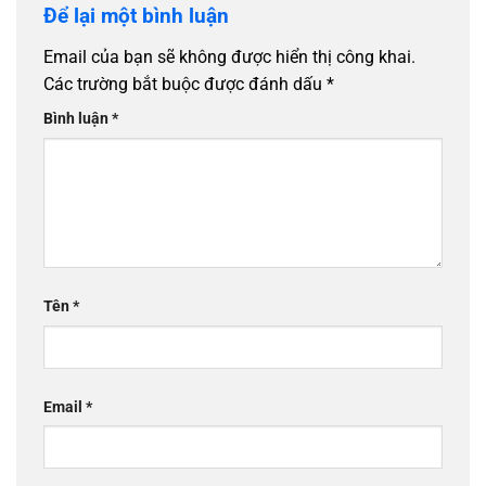
Để lại một bình luận
Email của bạn sẽ không được hiển thị công khai.
Các trường bắt buộc được đánh dấu
*
Bình luận
*
Tên
*
Email
*