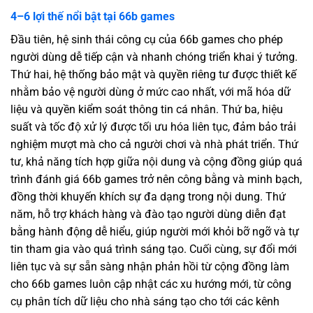
4–6 lợi thế nổi bật tại 66b games
Đầu tiên, hệ sinh thái công cụ của 66b games cho phép
người dùng dễ tiếp cận và nhanh chóng triển khai ý tưởng.
Thứ hai, hệ thống bảo mật và quyền riêng tư được thiết kế
nhằm bảo vệ người dùng ở mức cao nhất, với mã hóa dữ
liệu và quyền kiểm soát thông tin cá nhân. Thứ ba, hiệu
suất và tốc độ xử lý được tối ưu hóa liên tục, đảm bảo trải
nghiệm mượt mà cho cả người chơi và nhà phát triển. Thứ
tư, khả năng tích hợp giữa nội dung và cộng đồng giúp quá
trình đánh giá 66b games trở nên công bằng và minh bạch,
đồng thời khuyến khích sự đa dạng trong nội dung. Thứ
năm, hỗ trợ khách hàng và đào tạo người dùng diễn đạt
bằng hành động dễ hiểu, giúp người mới khỏi bỡ ngỡ và tự
tin tham gia vào quá trình sáng tạo. Cuối cùng, sự đổi mới
liên tục và sự sẵn sàng nhận phản hồi từ cộng đồng làm
cho 66b games luôn cập nhật các xu hướng mới, từ công
cụ phân tích dữ liệu cho nhà sáng tạo cho tới các kênh