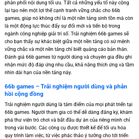
phân phối nội dung tối ưu. Tất cả những yếu tố này cộng
lại tạo nên một lợi thế cạnh tranh vững chắc cho 66b
games, giúp nó không chỉ là một nền tảng sinh tồn mà còn
là một động lực thúc đẩy sự đổi mới và tiến bộ trong
ngành công nghiệp giải trí số. Trải nghiệm 66b games sẽ
cho bạn thấy sự khác biệt giữa một nền tảng có sứ mệnh
vững chắc và một nền tảng chỉ biết quảng cáo bản thân.
Đánh giá 66b games từ người dùng và chuyên gia đều ghi
nhận mức độ đáp ứng nhu cầu, khả năng thích ứng và tầm
nhìn dài hạn của nền tảng này.
66b games – Trải nghiệm người dùng và phản
hồi cộng đồng
Trải nghiệm người dùng là tâm điểm của mọi phát triển tại
66b games. Người tham gia có thể dễ dàng đăng ký, khám
phá thư viện trò chơi và bắt đầu dự án của riêng mình chỉ
trong vài bước. Các công cụ được thiết kế để tối ưu hóa
quy trình làm việc, từ việc phác thảo ý tưởng cho tới triển