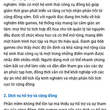
nghiệm. Việc có một hệ sinh thái công cụ đồng bộ giúp
giảm thời gian phát triển và tăng cơ hội nhận phản hồi từ
cộng đồng sớm. Đối với người đọc đang tìm hiểu về trải
nghiệm 66b games, hệ thống này mang lại cảm giác an
tâm: mọi thứ từ tích hợp đồ họa cho tới quản lý tài nguyên
đều được tổ chức khoa học và có thể mở rộng, mang đến
một hành trình học tập và thực thi hiệu quả. Đánh giá 66b
games cho thấy mức độ ổn định và khả năng mở rộng của
hệ sinh thái công cụ là một trong những điểm mạnh được
nhắc đến nhiều nhất. Người dùng mới có thể nhanh chóng
nắm bắt cơ chế làm việc và dần dần tham gia vào các dự
án phức tạp hơn, đồng thời vẫn có thể khởi nghiệp với các
dự án nhỏ để tích lũy kinh nghiệm và nhận phản hồi tích
cực từ cộng đồng.
2. Dịch vụ hỗ trợ và cộng đồng
Phần mềm không thể tồn tại mà thiếu sự hỗ trợ và sự tham
gia của cộng đồng. 66b games cung cấp các dịch vụ hỗ trợ