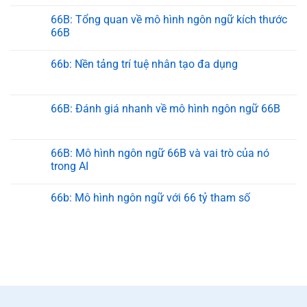
66B: Tổng quan về mô hình ngôn ngữ kích thước
66B
66b: Nền tảng trí tuệ nhân tạo đa dụng
66B: Đánh giá nhanh về mô hình ngôn ngữ 66B
66B: Mô hình ngôn ngữ 66B và vai trò của nó
trong AI
66b: Mô hình ngôn ngữ với 66 tỷ tham số