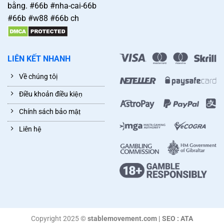
bằng. #66b #nha-cai-66b
#66b #w88 #66b ch
LIÊN KẾT NHANH
Về chúng tôị
Điều khoản điều kiệṇ
Chính sách bảo mậṭ
Liên hệ̣
Copyright 2025 ©
stablemovement.com | SEO : ATA