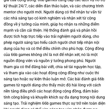
kỹ thuật 24/7, các diễn đàn thảo luận, và các chương trình
mentor cho người mới. Người dùng có thể nhận tư vấn từ
các nhà sáng tạo có kinh nghiệm và nhận xét từ cộng
đồng về ý tưởng của mình, giúp họ nhận ra những điểm
mạnh và cần cải thiện. Hệ thống đánh giá và phản hồi
được tích hợp trực tiếp vào trải nghiệm người dùng, cho
phép người sáng tạo hiểu cách người chơi tiếp nhận nội
dung của họ và có thể điều chỉnh cho phù hợp. Cộng đồng
của 66b games không chỉ là nơi để nhận xét; nó là một
nguồn động viên và nguồn ý tưởng phong phú. Người
tham gia có thể đăng bài viết, chia sẻ tài nguyên học tập,
và tham gia vào các hoạt động cộng đồng như cuộc thi
sáng tạo hoặc sự kiện thảo luận mở. Các bài đánh giá 66b
games từ người dùng cho thấy mức độ hài lòng với cách
nền tảng điều phối các hoạt động cộng đồng, đảm bảo
tính công bằng và khuyến khích sự đa dạng trong nội dung
sáng tạo. Trải nghiệm 66b games thực sự trở nên toàn diện