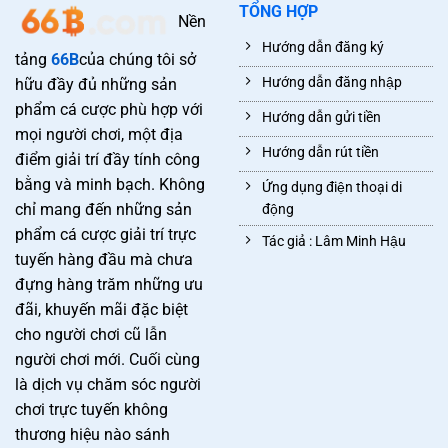
TỔNG HỢP
Nền
Hướng dẫn đăng ký
tảng
66B
của chúng tôi sở
Hướng dẫn đăng nhập
hữu đầy đủ những sản
phẩm cá cược phù hợp với
Hướng dẫn gửi tiền
mọi người chơi, một địa
Hướng dẫn rút tiền
điểm giải trí đầy tính công
bằng và minh bạch. Không
Ứng dụng điện thoại di
chỉ mang đến những sản
động
phẩm cá cược giải trí trực
Tác giả : Lâm Minh Hậu
tuyến hàng đầu mà chưa
đựng hàng trăm những ưu
đãi, khuyến mãi đặc biệt
cho người chơi cũ lẫn
người chơi mới. Cuối cùng
là dịch vụ chăm sóc người
chơi trực tuyến không
thương hiệu nào sánh