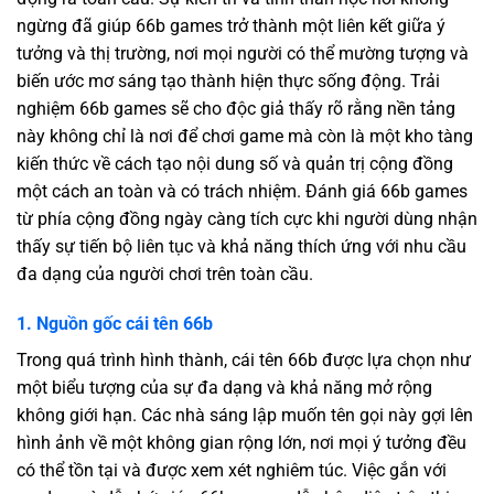
ngừng đã giúp 66b games trở thành một liên kết giữa ý
tưởng và thị trường, nơi mọi người có thể mường tượng và
biến ước mơ sáng tạo thành hiện thực sống động. Trải
nghiệm 66b games sẽ cho độc giả thấy rõ rằng nền tảng
này không chỉ là nơi để chơi game mà còn là một kho tàng
kiến thức về cách tạo nội dung số và quản trị cộng đồng
một cách an toàn và có trách nhiệm. Đánh giá 66b games
từ phía cộng đồng ngày càng tích cực khi người dùng nhận
thấy sự tiến bộ liên tục và khả năng thích ứng với nhu cầu
đa dạng của người chơi trên toàn cầu.
1. Nguồn gốc cái tên 66b
Trong quá trình hình thành, cái tên 66b được lựa chọn như
một biểu tượng của sự đa dạng và khả năng mở rộng
không giới hạn. Các nhà sáng lập muốn tên gọi này gợi lên
hình ảnh về một không gian rộng lớn, nơi mọi ý tưởng đều
có thể tồn tại và được xem xét nghiêm túc. Việc gắn với