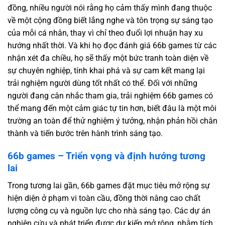
đồng, nhiều người nói rằng họ cảm thấy mình đang thuộc
về một cộng đồng biết lắng nghe và tôn trọng sự sáng tạo
của mỗi cá nhân, thay vì chỉ theo đuổi lợi nhuận hay xu
hướng nhất thời. Và khi họ đọc đánh giá 66b games từ các
nhận xét đa chiều, họ sẽ thấy một bức tranh toàn diện về
sự chuyên nghiệp, tính khai phá và sự cam kết mang lại
trải nghiệm người dùng tốt nhất có thể. Đối với những
người đang cân nhắc tham gia, trải nghiệm 66b games có
thể mang đến một cảm giác tự tin hơn, biết đâu là một môi
trường an toàn để thử nghiệm ý tưởng, nhận phản hồi chân
thành và tiến bước trên hành trình sáng tạo.
66b games – Triển vọng và định hướng tương
lai
Trong tương lai gần, 66b games đặt mục tiêu mở rộng sự
hiện diện ở phạm vi toàn cầu, đồng thời nâng cao chất
lượng công cụ và nguồn lực cho nhà sáng tạo. Các dự án
nghiên cứu và phát triển được dự kiến mở rộng, nhằm tích