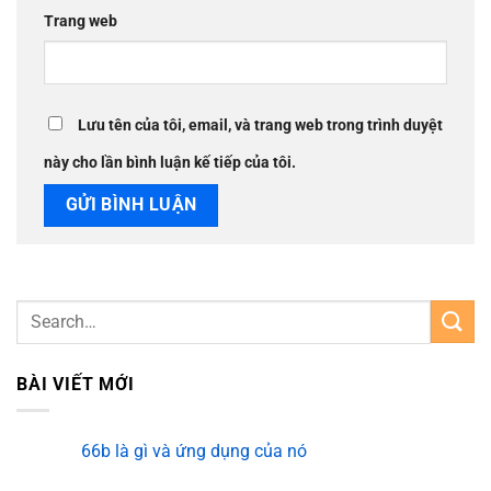
Trang web
Lưu tên của tôi, email, và trang web trong trình duyệt
này cho lần bình luận kế tiếp của tôi.
BÀI VIẾT MỚI
66b là gì và ứng dụng của nó